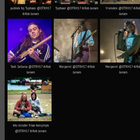
publiek bij Typhoon @DTRH17
Typhoon @DTRH17 ©Rob Jansen
Vrienden @DTRH17 ©Ro
©Rob Jansen
Jansen
Tash Saltana @DTRH17 ©Rob
Warpaint @DTRH17 ©Rob
Warpaint @DTRH17 ©Ro
Jansen
Jansen
Jansen
Iets minder frisse konijntjes
@DTRH17 ©Rob Jansen