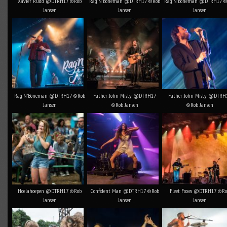
Xavier Rudd @DTRH17 ©Rob
Rag’N’Boneman @DTRH17 ©Rob
Rag’N’Boneman @DTRH17 
Jansen
Jansen
Jansen
Rag’N’Boneman @DTRH17 ©Rob
Father John Misty @DTRH17
Father John Misty @DTRH
Jansen
©Rob Jansen
©Rob Jansen
Hoelahoepen @DTRH17 ©Rob
Confident Man @DTRH17 ©Rob
Fleet Foxes @DTRH17 ©R
Jansen
Jansen
Jansen