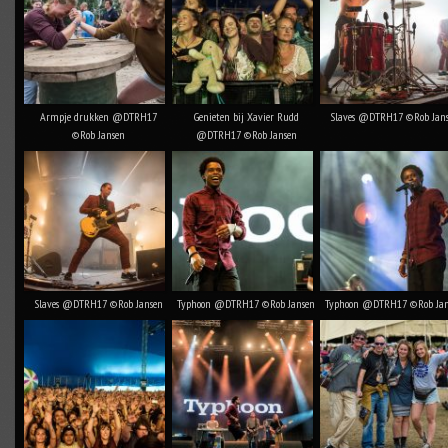
Armpje drukken @DTRH17
Genieten bij Xavier Rudd
Slaves @DTRH17 ©Rob Jan
©Rob Jansen
@DTRH17 ©Rob Jansen
Slaves @DTRH17 ©Rob Jansen
Typhoon @DTRH17 ©Rob Jansen
Typhoon @DTRH17 ©Rob Jan