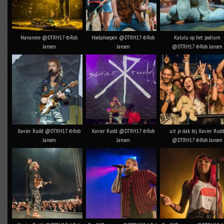
Navarone @DTRH17 ©Rob
Hoelahoepen @DTRH17 ©Rob
Kalulu op het podium
Jansen
Jansen
@DTRH17 ©Rob Jansen
Xavier Rudd @DTRH17 ©Rob
Xavier Rudd @DTRH17 ©Rob
uit je dak bij Xavier Rud
Jansen
Jansen
@DTRH17 ©Rob Jansen