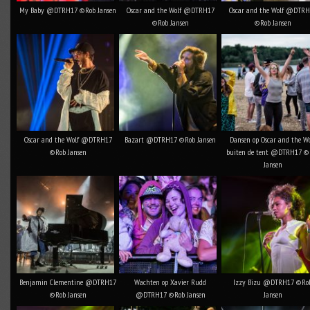
My Baby @DTRH17 ©Rob Jansen
Oscar and the Wolf @DTRH17
Oscar and the Wolf @DTRH
©Rob Jansen
©Rob Jansen
Oscar and the Wolf @DTRH17
Bazart @DTRH17 ©Rob Jansen
Dansen op Oscar and the Wo
©Rob Jansen
buiten de tent @DTRH17 ©
Jansen
Benjamin Clementine @DTRH17
Wachten op Xavier Rudd
Izzy Bizu @DTRH17 ©Ro
©Rob Jansen
@DTRH17 ©Rob Jansen
Jansen