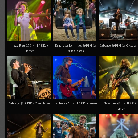
Izzy Bizu @DTRH17 ©Rob
De jongste konijntjes @DTRH17
Cabbage @DTRH17 ©Rob Jan
Jansen
©Rob Jansen
Cabbage @DTRH17 ©Rob Jansen
Cabbage @DTRH17 ©Rob Jansen
Navarone @DTRH17 ©Ro
Jansen